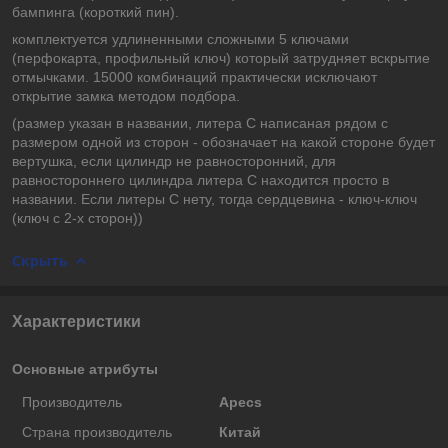
бампинга (короткий пин).
комплектуется удлиненными сложными 5 ключами
(перфокарта, профильный ключ) который затрудняет вскрытие
отмычками. 15000 комбинаций практически исключают
открытие замка методом подбора.
(размер указан в названии, литера C написаная рядом с
размером одной из сторон - обозначает на какой стороне будет
вертушка, если цилиндр не равносторонний, для
равностороннего цилиндра литера С находится просто в
названии. Если литеры С нету, тогда сердцевина - ключ-ключ
(ключ с 2-х сторон))
Скрыть
Характеристики
Основные атрибуты
Производитель
Apecs
Страна производитель
Китай