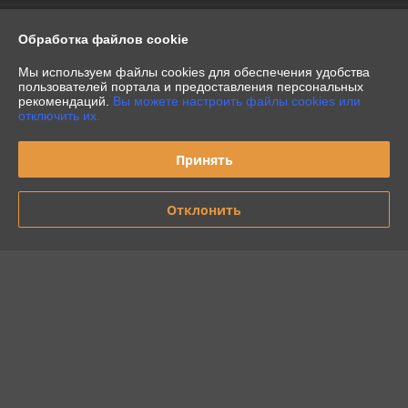
Контакты
Обработка файлов cookie
Доставка и оплата
Мы используем файлы cookies для обеспечения удобства
пользователей портала и предоставления персональных
рекомендаций.
Вы можете настроить файлы cookies или
График работы
отключить их.
Полная версия сайта
Принять
Политика обработки cookies
Отклонить
Сайт создан на платформе Deal.by
Информация для покупателя
Индивидуальный предприниматель:
ИП Кондратюк
Притыцкого 97-45