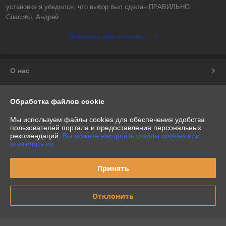
установке я убедился, что выбор был сделан ПРАВИЛЬНО.

Спасибо, Андрей
Показать все отзывы
О нас
Контакты
Обработка файлов cookie
Доставка и оплата
Мы используем файлы cookies для обеспечения удобства
пользователей портала и предоставления персональных
рекомендаций.
Вы можете настроить файлы cookies или
График работы
отключить их.
Полная версия сайта
Принять
Политика обработки cookies
Отклонить
Сайт создан на платформе Deal.by