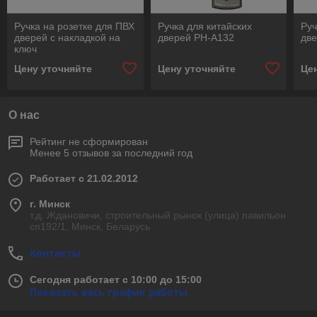
Ручка на розетке для ПВХ
Ручка для китайских
Руч
дверей с накладкой на
дверей PH-A132
две
ключ
Цену уточняйте
Цену уточняйте
Це
О нас
Рейтинг не сформирован
Менее 5 отзывов за последний год
Работает с 21.02.2012
г. Минск
т.д. Ждановичи, строительный рынок (улица) павильон
сп192/1, Минск, Беларусь
Контакты
Сегодня работает с 10:00 до 15:00
Показать весь график работы