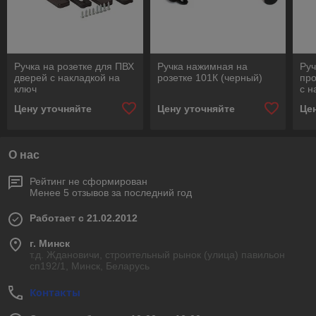
Ручка на розетке для ПВХ
Ручка нажимная на
Руч
дверей с накладкой на
розетке 101К (черный)
пр
ключ
с н
Цену уточняйте
Цену уточняйте
Це
О нас
Рейтинг не сформирован
Менее 5 отзывов за последний год
Работает с 21.02.2012
г. Минск
т.д. Ждановичи, строительный рынок (улица) павильон
сп192/1, Минск, Беларусь
Контакты