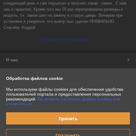
следующий день я сам подъехал и получил товар - замок . С ним 
чек и гарантию. Кроме того мы 10 раз перепроверили размеры и 
модель, т.к. замок шел на замену в старую дверь. Вечером при 
установке я убедился, что выбор был сделан ПРАВИЛЬНО.

Спасибо, Андрей
Показать все отзывы
О нас
Контакты
Обработка файлов cookie
Доставка и оплата
Мы используем файлы cookies для обеспечения удобства
пользователей портала и предоставления персональных
рекомендаций.
Вы можете настроить файлы cookies или
График работы
отключить их.
Полная версия сайта
Принять
Политика обработки cookies
Отклонить