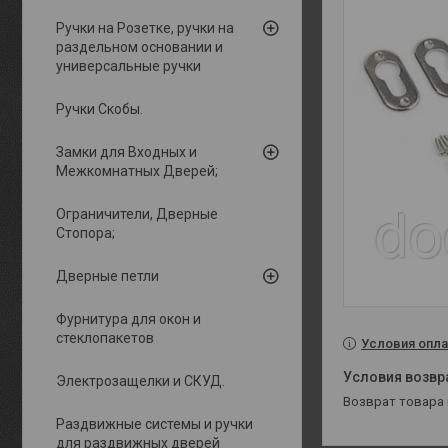
Ручки на Розетке, ручки на
раздельном основании и
универсальные ручки
Ручки Скобы.
Замки для Входных и
Межкомнатных Дверей;
Ограничители, Дверные
Стопора;
Дверные петли
Фурнитура для окон и
стеклопакетов
Условия опла
Электрозащелки и СКУД.
возврат товара
Раздвижные системы и ручки
для раздвижных дверей