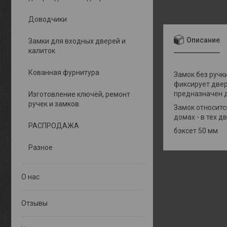
Доводчики
Описание
Замки для входных дверей и
калиток
Кованная фурнитура
Замок без ручк
фиксирует двер
предназначен д
Изготовление ключей, ремонт
ручек и замков.
Замок относитс
домах - в тех 
РАСПРОДАЖА
бэксет 50 мм
Разное
О нас
Отзывы