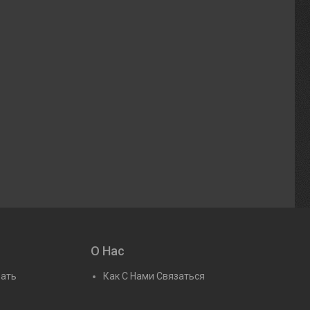
О Нас
рать
Как С Нами Связаться