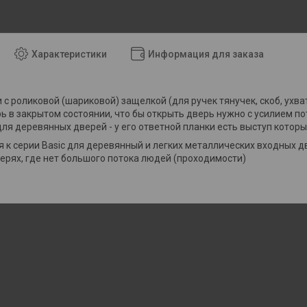
Характеристики
Информация для заказа
и с роликовой (шариковой) защелкой (для ручек тянучек, скоб, ухв
ь в закрытом состоянии, что бы открыть дверь нужно с усилием по
ля деревянных дверей - у его ответной планки есть выступ котор
я к серии Basic для деревянный и легких металлических входных д
дверях, где нет большого потока людей (проходимости)