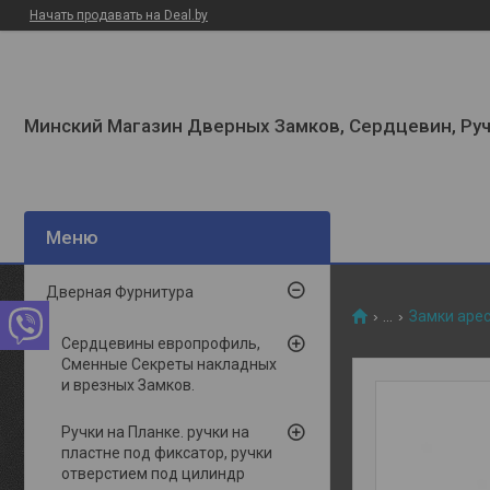
Начать продавать на Deal.by
Минский Магазин Дверных Замков, Сердцевин, Руч
Дверная Фурнитура
...
Замки apec
Сердцевины европрофиль,
Сменные Секреты накладных
и врезных Замков.
Ручки на Планке. ручки на
пластне под фиксатор, ручки
отверстием под цилиндр