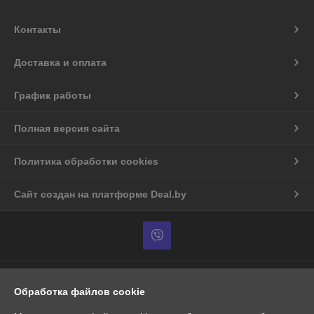
Контакты
Доставка и оплата
График работы
Полная версия сайта
Политика обработки cookies
Сайт создан на платформе Deal.by
Информация для покупателя
Обработка файлов cookie
Индивидуальный предприниматель:
ИП Кондратюк
Притыцкого 97-45