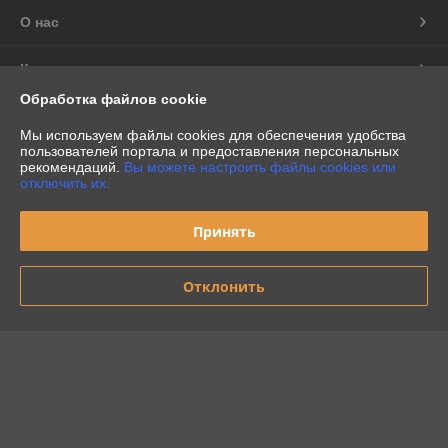
О нас
Контакты
Обработка файлов cookie
Доставка и оплата
Мы используем файлы cookies для обеспечения удобства
пользователей портала и предоставления персональных
График работы
рекомендаций.
Вы можете настроить файлы cookies или
отключить их.
Полная версия сайта
Принять
Политика обработки cookies
Отклонить
Сайт создан на платформе Deal.by
Информация для покупателя