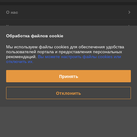
О нас
Контакты
Обработка файлов cookie
Доставка и оплата
Мы используем файлы cookies для обеспечения удобства
пользователей портала и предоставления персональных
График работы
рекомендаций.
Вы можете настроить файлы cookies или
отключить их.
Полная версия сайта
Принять
Политика обработки cookies
Отклонить
Сайт создан на платформе Deal.by
Информация для покупателя