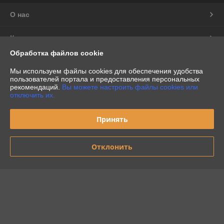
О нас
Контакты
Обработка файлов cookie
Доставка и оплата
Мы используем файлы cookies для обеспечения удобства
пользователей портала и предоставления персональных
График работы
рекомендаций.
Вы можете настроить файлы cookies или
отключить их.
Полная версия сайта
Принять
Политика обработки cookies
Отклонить
Сайт создан на платформе Deal.by
Информация для покупателя