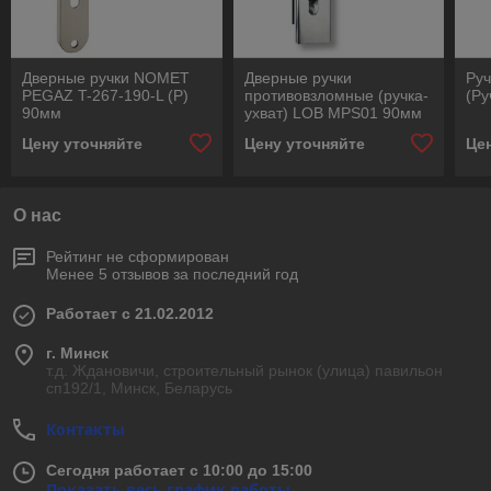
Дверные ручки NOMET
Дверные ручки
Руч
PEGAZ T-267-190-L (P)
противовзломные (ручка-
(Ру
90мм
ухват) LOB MPS01 90мм
Цену уточняйте
Цену уточняйте
Це
О нас
Рейтинг не сформирован
Менее 5 отзывов за последний год
Работает с 21.02.2012
г. Минск
т.д. Ждановичи, строительный рынок (улица) павильон
сп192/1, Минск, Беларусь
Контакты
Сегодня работает с 10:00 до 15:00
Показать весь график работы