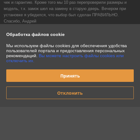
чек и гарантию. Кроме того мы 10 раз перепроверили размеры и 
модель, т.к. замок шел на замену в старую дверь. Вечером при 
установке я убедился, что выбор был сделан ПРАВИЛЬНО.

Спасибо, Андрей
Показать все отзывы
Обработка файлов cookie
Мы используем файлы cookies для обеспечения удобства
пользователей портала и предоставления персональных
О нас
рекомендаций.
Вы можете настроить файлы cookies или
отключить их.
Контакты
Принять
Доставка и оплата
Отклонить
График работы
Полная версия сайта
Политика обработки cookies