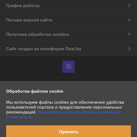
График работы
Полная версия сайта
Политика обработки cookies
Сайт создан на платформе Deal.by
Информация для покупателя
Обработка файлов cookie
Индивидуальный предприниматель:
ИП Кондратюк
Притыцкого 97-45
Мы используем файлы cookies для обеспечения удобства
пользователей портала и предоставления персональных
Регистрационный номер ЕГР: 190635324
рекомендаций.
Вы можете настроить файлы cookies или
отключить их.
УНП: 190635324
Регистрационный орган: мингорисполком
Принять