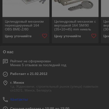
Цилиндровый механизм
Цилиндровый механизм с
Ци
перекодируемый 164
вертушкой 164 SM/90
вер
OBS BME-Z/80
(35+10+45) mm никель
(30
(35+10+35) mm никель 5
Цену уточняйте
Цену уточняйте
Це
кл.+ 2 кл. с вертушкой
О нас
Рейтинг не сформирован
Менее 5 отзывов за последний год
Работает с 21.02.2012
г. Минск
т.д. Ждановичи, строительный рынок (улица) павильон
сп192/1, Минск, Беларусь
Контакты
Сегодня работает с 10:00 до 15:00