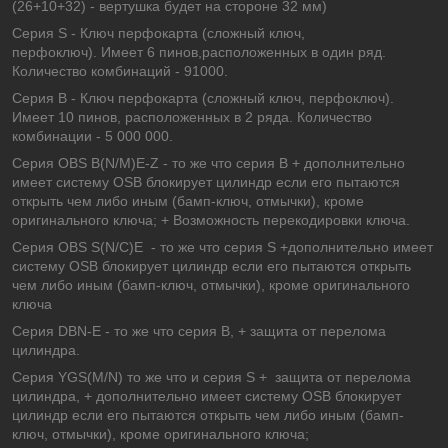
(26+10+32) - вертушка будет на стороне 32 мм)
Серия S - Ключ перфокарта (сложный ключ,
перфоключ). Имеет 6 пинов,расположенных в один ряд.
Количество комбинаций - 91000.
Серия B - Ключ перфокарта (сложный ключ, перфоключ).
Имеет 10 пинов, расположенных в 2 ряда. Количество
комбинации - 5 000 000.
Серия OBS B(N/M)E-Z - то же что серия B + дополнительно
имеет систему OSB блокирует цилиндр если его пытаются
открыть чем либо иным (бамп-ключ, отмычки), кроме
оригинального ключа; + Возможность перекодировки ключа.
Серия OBS S(N/C)E - то же что серия S +дополнительно имеет
систему OSB блокирует цилиндр если его пытаются открыть
чем либо иным (бамп-ключ, отмычки), кроме оригинального
ключа
Серия DBN-E - то же что серия B, + защита от перелома
цилиндра.
Серия YGS(M/N) то же что и серия S + защита от перелома
цилиндра, + дополнительно имеет систему OSB блокирует
цилиндр если его пытаются открыть чем либо иным (бамп-
ключ, отмычки), кроме оригинального ключа;