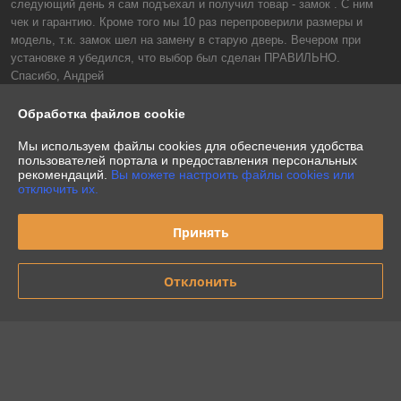
следующий день я сам подъехал и получил товар - замок . С ним 
чек и гарантию. Кроме того мы 10 раз перепроверили размеры и 
модель, т.к. замок шел на замену в старую дверь. Вечером при 
установке я убедился, что выбор был сделан ПРАВИЛЬНО.

Спасибо, Андрей
Показать все отзывы
Обработка файлов cookie
Мы используем файлы cookies для обеспечения удобства
пользователей портала и предоставления персональных
О нас
рекомендаций.
Вы можете настроить файлы cookies или
отключить их.
Контакты
Принять
Доставка и оплата
Отклонить
График работы
Полная версия сайта
Политика обработки cookies