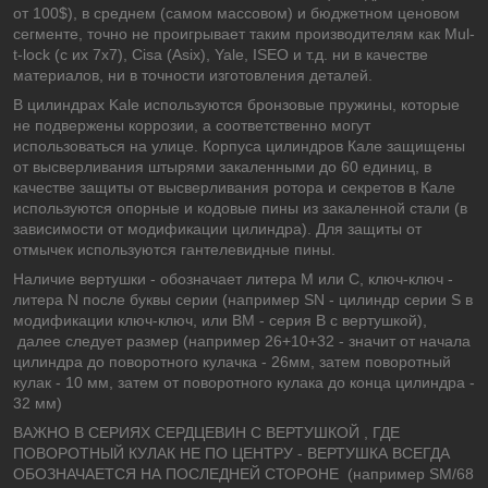
от 100$), в среднем (самом массовом) и бюджетном ценовом
сегменте, точно не проигрывает таким производителям как Mul-
t-lock (с их 7х7), Cisa (Asix), Yale, ISEO и т.д. ни в качестве
материалов, ни в точности изготовления деталей.
В цилиндрах Kale используются бронзовые пружины, которые
не подвержены коррозии, а соответственно могут
использоваться на улице. Корпуса цилиндров Кале защищены
от высверливания штырями закаленными до 60 единиц, в
качестве защиты от высверливания ротора и секретов в Кале
используются опорные и кодовые пины из закаленной стали (в
зависимости от модификации цилиндра). Для защиты от
отмычек используются гантелевидные пины.
Наличие вертушки - обозначает литера M или С, ключ-ключ -
литера N после буквы серии (например SN - цилиндр серии S в
модификации ключ-ключ, или BM - серия B с вертушкой),
далее следует размер (например 26+10+32 - значит от начала
цилиндра до поворотного кулачка - 26мм, затем поворотный
кулак - 10 мм, затем от поворотного кулака до конца цилиндра -
32 мм)
ВАЖНО В СЕРИЯХ СЕРДЦЕВИН С ВЕРТУШКОЙ , ГДЕ
ПОВОРОТНЫЙ КУЛАК НЕ ПО ЦЕНТРУ - ВЕРТУШКА ВСЕГДА
ОБОЗНАЧАЕТСЯ НА ПОСЛЕДНЕЙ СТОРОНЕ (например SM/68