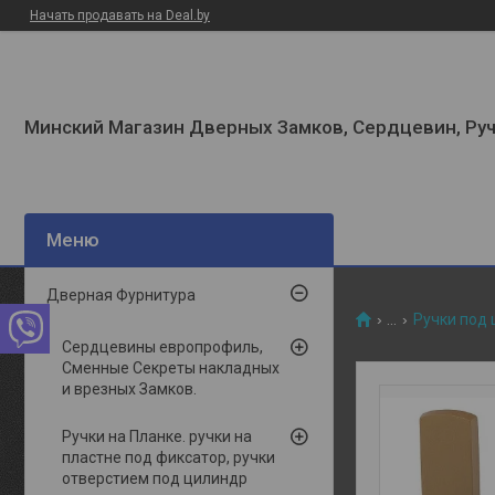
Начать продавать на Deal.by
Минский Магазин Дверных Замков, Сердцевин, Руч
Дверная Фурнитура
...
Ручки под
Сердцевины европрофиль,
Сменные Секреты накладных
и врезных Замков.
Ручки на Планке. ручки на
пластне под фиксатор, ручки
отверстием под цилиндр