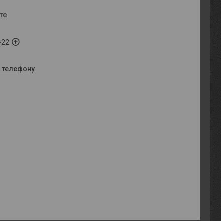
те
-22
о телефону