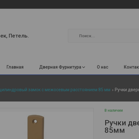
ек, Петель.
Главная
Дверная Фурнитура
О нас
Конта
 цилиндровый замок с межосевым расстоянием 85 мм
Ручки дверн
В наличии
Ручки две
85мм