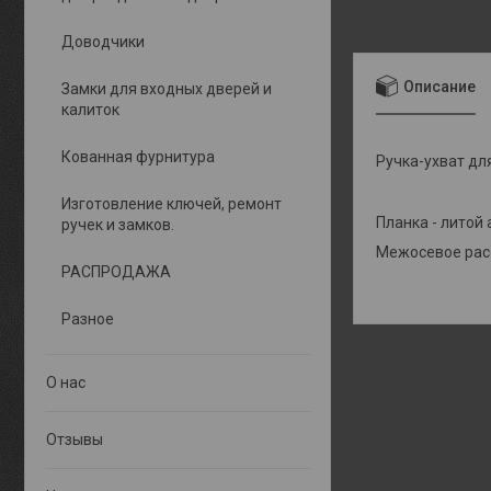
Доводчики
Описание
Замки для входных дверей и
калиток
Кованная фурнитура
Ручка-ухват дл
Изготовление ключей, ремонт
Планка - литой
ручек и замков.
Межосевое расс
РАСПРОДАЖА
Разное
О нас
Отзывы