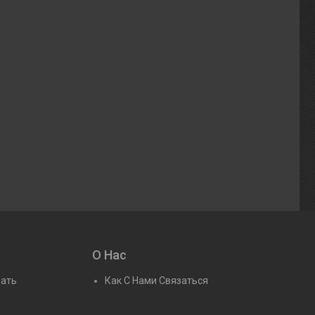
О Нас
рать
Как С Нами Связаться