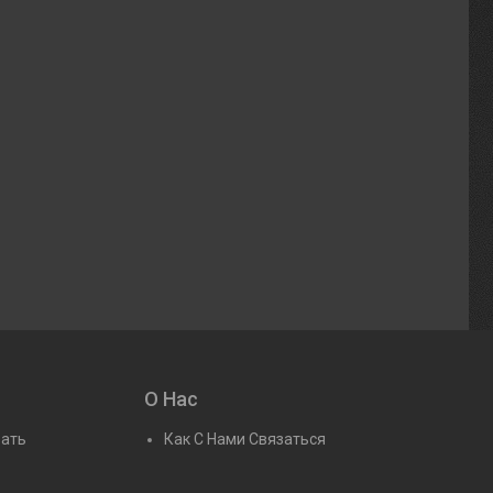
О Нас
рать
Как С Нами Связаться