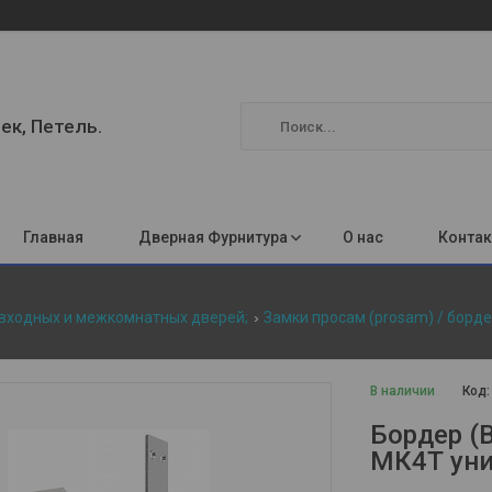
ек, Петель.
Главная
Дверная Фурнитура
О нас
Конта
 входных и межкомнатных дверей;
Замки просам (prosam) / борде
В наличии
Код
Бордер (B
МК4Т ун