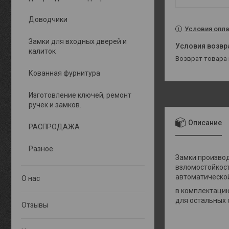
Доводчики
Условия опла
Замки для входных дверей и
калиток
возврат товара
Кованная фурнитура
Изготовление ключей, ремонт
ручек и замков.
Описание
РАСПРОДАЖА
Разное
Замки производ
взломостойкост
автоматической
О нас
в комплектацию
для остальных 
Отзывы