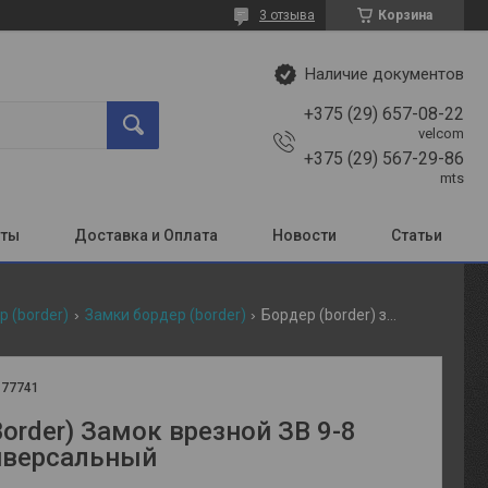
3 отзыва
Корзина
Наличие документов
+375 (29) 657-08-22
velcom
+375 (29) 567-29-86
mts
кты
Доставка и Оплата
Новости
Статьи
р (border)
Замки бордер (border)
Бордер (border) замок врезной зв 9-8 мк4т универсальный
:
77741
order) Замок врезной ЗВ 9-8
иверсальный