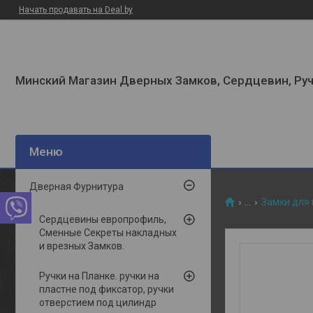
Начать продавать на Deal.by
Минский Магазин Дверных Замков, Сердцевин, Руч
Дверная Фурнитура
...
Замки для
Сердцевины европрофиль,
Сменные Секреты накладных
и врезных Замков.
Ручки на Планке. ручки на
пластне под фиксатор, ручки
отверстием под цилиндр