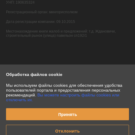
УНП: 190635324
Регистрационный орган: мингорисполком
Дата регистрации компании: 09.10.2015
Местонахождение книги жалоб и предложений: т.д. Ждановичи,
строительный рынок (улица) павильон сп192/1
Обработка файлов cookie
Мы используем файлы cookies для обеспечения удобства
пользователей портала и предоставления персональных
рекомендаций.
Вы можете настроить файлы cookies или
отключить их.
Принять
Отклонить