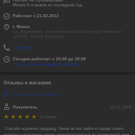
Рейтинг не сформирован
Менее 5 отзывов за последний год
Работает с 21.02.2012
г. Минск
т.д. Ждановичи, строительный рынок (улица) павильон
сп192/1, Минск, Беларусь
Контакты
Сегодня работает с 10:00 до 15:00
Показать весь график работы
Отзывы о магазине
3 отзывов за всё время
Покупатель
22.11.2020
Отлично
Спасибо огромное продавцу. Никак не мог найти в городе своего 
варианта сердцевины замка двери(ключ/ручка) по приемлемой цене. 