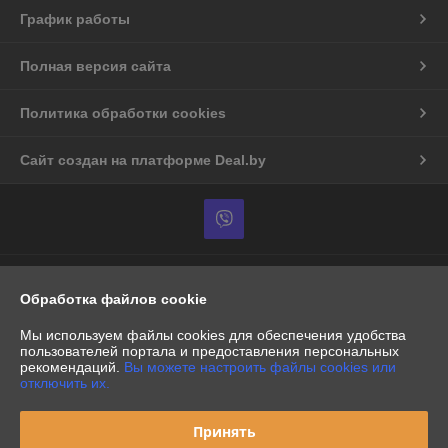
График работы
Полная версия сайта
Политика обработки cookies
Сайт создан на платформе Deal.by
Информация для покупателя
Обработка файлов cookie
Индивидуальный предприниматель:
ИП Кондратюк
Притыцкого 97-45
Мы используем файлы cookies для обеспечения удобства
пользователей портала и предоставления персональных
Регистрационный номер ЕГР: 190635324
рекомендаций.
Вы можете настроить файлы cookies или
отключить их.
УНП: 190635324
Регистрационный орган: мингорисполком
Принять